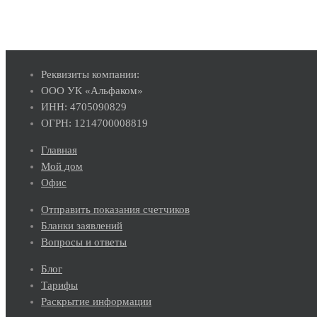
Реквизиты компании:
ООО УК «Альфаком»
ИНН: 4705090829
ОГРН: 1214700008819
Главная
Мой дом
Офис
Отправить показания счетчиков
Бланки заявлений
Вопросы и ответы
Блог
Тарифы
Раскрытие информации